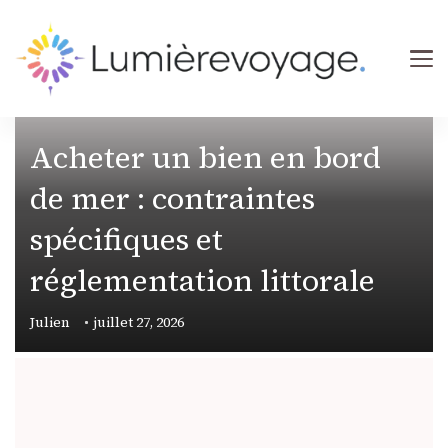
Lumierevoyage
Explore, savoure, épanouis-toi
BIEN-ÊTRE
Acheter un bien en bord
de mer : contraintes
spécifiques et
réglementation littorale
Julien
juillet 27, 2026