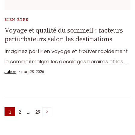
BIEN-ÊTRE
Voyage et qualité du sommeil : facteurs
perturbateurs selon les destinations
Imaginez partir en voyage et trouver rapidement
le sommeil malgré les décalages horaires et les …
mai 28, 2026
Julien
Pagination
1
2
…
29
Page
Page
Page
des