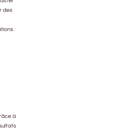
juster
er des
tions :
Grâce à
sultats