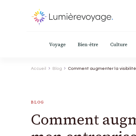
Lumierevoyage
Explore, savoure, épanouis-toi
Voyage
Bien-être
Culture
Accueil
Blog
Comment augmenter la visibilité
BLOG
Comment augmen