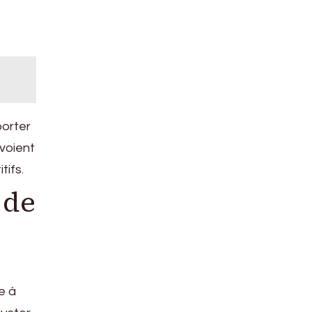
porter
 voient
tifs.
 de
e à