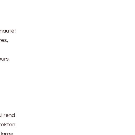
nauté!
res,
urs.
ui rend
irekten
 large.