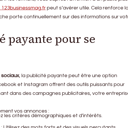
 123businessmag.fr
peut s’avérer utile. Cela renforce l
erche porte continuellement sur des informations sur vot
ité payante pour se
x sociaux
, la publicité payante peut être une option
book et Instagram offrent des outils puissants pour
ssant dans des campagnes publicitaires, votre entrepri
cement vos annonces :
sez les critères démographiques et d’intérêts.
: Utilisez des mots forts et des visuels percutants.