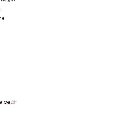
a
re
se peut