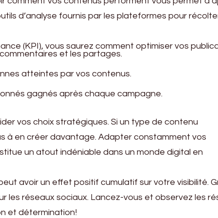
oir comment vos contenus performent vous permet d’a
 outils d’analyse fournis par les plateformes pour récolt
mance (KPI), vous saurez comment optimiser vos publica
s commentaires et les partages.
onnes atteintes par vos contenus.
abonnés gagnés après chaque campagne.
der vos choix stratégiques. Si un type de contenu
 pas à en créer davantage. Adapter constamment vos
stitue un atout indéniable dans un monde digital en
t avoir un effet positif cumulatif sur votre visibilité. 
 sur les réseaux sociaux. Lancez-vous et observez les ré
on et détermination!