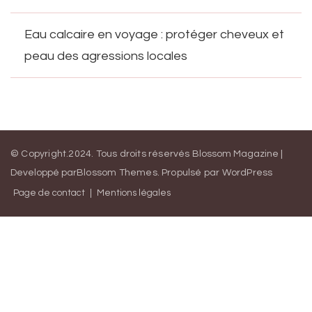
Eau calcaire en voyage : protéger cheveux et
peau des agressions locales
© Copyright.2024. Tous droits réservés
Blossom Magazine |
Developpé par
Blossom Themes
.
Propulsé par
WordPress
Page de contact
Mentions légales