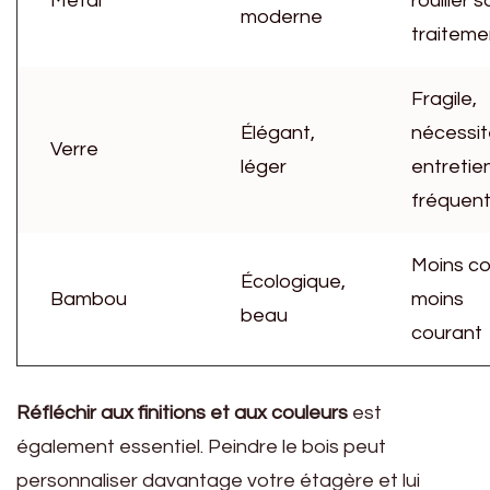
Métal
rouiller 
moderne
traiteme
Fragile,
Élégant,
nécessit
Verre
léger
entretie
fréquen
Moins co
Écologique,
Bambou
moins
beau
courant
Réfléchir aux finitions et aux couleurs
est
également essentiel. Peindre le bois peut
personnaliser davantage votre étagère et lui