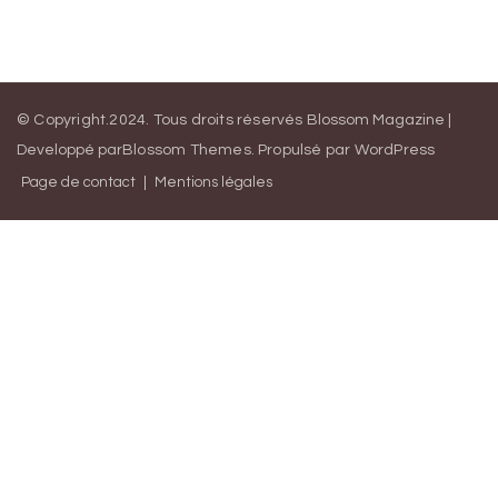
© Copyright.2024. Tous droits réservés
Blossom Magazine |
Developpé par
Blossom Themes
.
Propulsé par
WordPress
Page de contact
Mentions légales