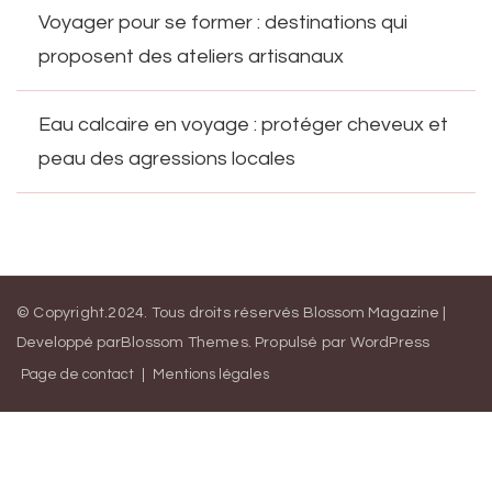
Voyager pour se former : destinations qui
proposent des ateliers artisanaux
Eau calcaire en voyage : protéger cheveux et
peau des agressions locales
© Copyright.2024. Tous droits réservés
Blossom Magazine |
Developpé par
Blossom Themes
.
Propulsé par
WordPress
Page de contact
Mentions légales