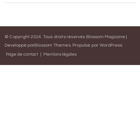
© Copyright.2024. Tous droits réservés
Blossom Magazine |
Developpé par
Blossom Themes
.
Propulsé par
WordPress
Page de contact
Mentions légales