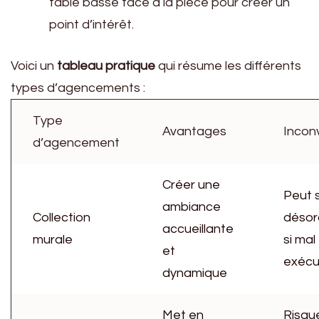
table basse face à la pièce pour créer un
point d’intérêt.
Voici un
tableau pratique
qui résume les différents
types d’agencements :
Type
Avantages
Incon
d’agencement
Créer une
Peut 
ambiance
Collection
déso
accueillante
murale
si mal
et
exécu
dynamique
Met en
Risqu