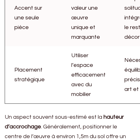
Accent sur
valeur une
solitu
une seule
œuvre
intég
pièce
unique et
le res
marquante
décor
Utiliser
Néces
l’espace
Placement
équili
efficacement
stratégique
précis
avec du
art et
mobilier
Un aspect souvent sous-estimé est la
hauteur
d’accrochage
. Généralement, positionner le
centre de l’œuvre à environ 1,5m du sol offre un