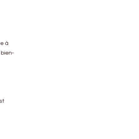
re à
 bien-
st