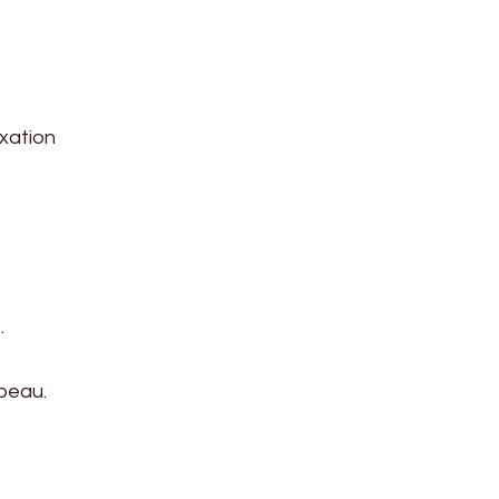
xation
.
 peau.