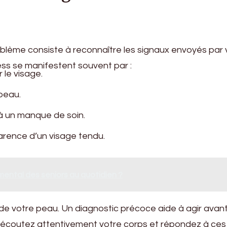
blème consiste à reconnaître les signaux envoyés par 
ss se manifestent souvent par :
le visage.
peau.
 un manque de soin.
parence d’un visage tendu.
ental des seniors au quotidien ?
ns de votre peau. Un diagnostic précoce aide à agir avan
, écoutez attentivement votre corps et répondez à ces