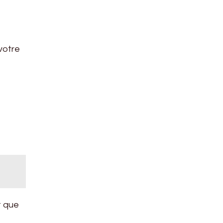
votre
t que