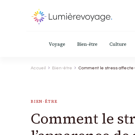
Lumierevoyage
Explore, savoure, épanouis-toi
Voyage
Bien-être
Culture
Accueil
Bien-être
Comment le stress affecte
BIEN-ÊTRE
Comment le stre