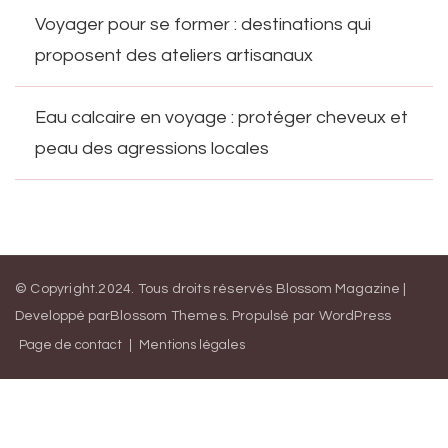
Voyager pour se former : destinations qui
proposent des ateliers artisanaux
Eau calcaire en voyage : protéger cheveux et
peau des agressions locales
© Copyright.2024. Tous droits réservés
Blossom Magazine |
Developpé par
Blossom Themes
.
Propulsé par
WordPress
Page de contact
Mentions légales