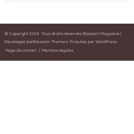
© Copyright.2024. Tous droits réservés
Blossom Magazine |
Developpé par
Blossom Themes
.
Propulsé par
WordPress
Page de contact
Mentions légales