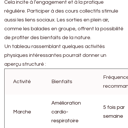
Cela incite à l’engagement et à la pratique
régulière. Participer à des cours collectifs stimule
aussi les liens sociaux. Les sorties en plein air,
comme les balades en groupe, offrent la possibilité
de profiter des bienfaits de la nature.
Un tableau rassemblant quelques activités
physiques intéressantes pourrait donner un
aperçu structuré :
Fréquenc
Activité
Bienfaits
recomma
Amélioration
5 fois par
Marche
cardio-
semaine
respiratoire