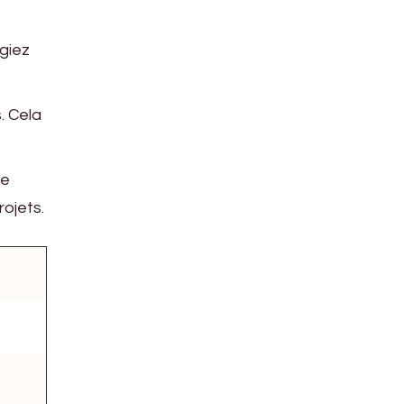
égiez
. Cela
ne
ojets.