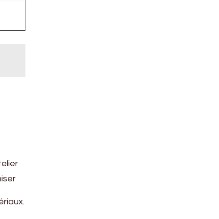
elier
iser
ériaux.