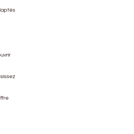
adaptés
uvrir
isissez
ffre