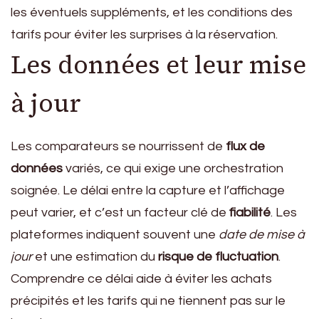
les éventuels suppléments, et les conditions des
tarifs pour éviter les surprises à la réservation.
Les données et leur mise
à jour
Les comparateurs se nourrissent de
flux de
données
variés, ce qui exige une orchestration
soignée. Le délai entre la capture et l’affichage
peut varier, et c’est un facteur clé de
fiabilité
. Les
plateformes indiquent souvent une
date de mise à
jour
et une estimation du
risque de fluctuation
.
Comprendre ce délai aide à éviter les achats
précipités et les tarifs qui ne tiennent pas sur le