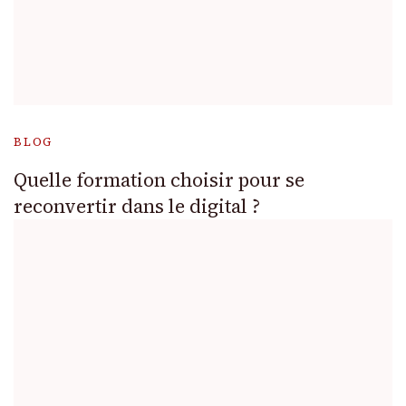
BLOG
Quelle formation choisir pour se
reconvertir dans le digital ?