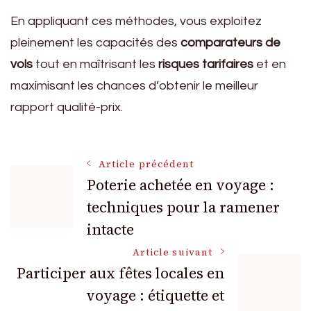
En appliquant ces méthodes, vous exploitez
pleinement les capacités des
comparateurs de
vols
tout en maîtrisant les
risques tarifaires
et en
maximisant les chances d’obtenir le meilleur
rapport qualité-prix.
Navigation
Article précédent
Poterie achetée en voyage :
techniques pour la ramener
des
intacte
articles
Article suivant
Participer aux fêtes locales en
voyage : étiquette et