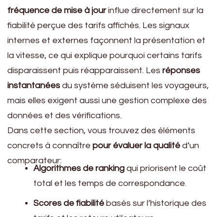
fréquence de mise à jour
influe directement sur la
fiabilité perçue des tarifs affichés. Les signaux
internes et externes façonnent la présentation et
la vitesse, ce qui explique pourquoi certains tarifs
disparaissent puis réapparaissent. Les
réponses
instantanées
du système séduisent les voyageurs,
mais elles exigent aussi une gestion complexe des
données et des vérifications.
Dans cette section, vous trouvez des éléments
concrets à connaître
pour évaluer la qualité
d’un
comparateur:
Algorithmes de ranking
qui priorisent le coût
total et les temps de correspondance.
Scores de fiabilité
basés sur l’historique des