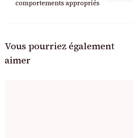
comportements appropriés
Vous pourriez également
aimer