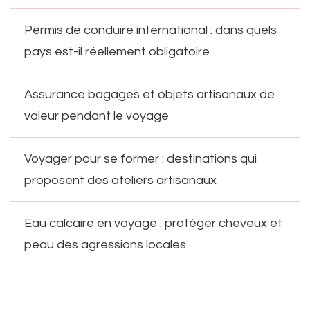
Permis de conduire international : dans quels
pays est-il réellement obligatoire
Assurance bagages et objets artisanaux de
valeur pendant le voyage
Voyager pour se former : destinations qui
proposent des ateliers artisanaux
Eau calcaire en voyage : protéger cheveux et
peau des agressions locales