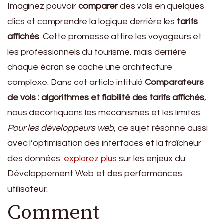
Imaginez pouvoir
comparer
des vols en quelques
clics et comprendre la logique derrière les
tarifs
affichés
. Cette promesse attire les voyageurs et
les professionnels du tourisme, mais derrière
chaque écran se cache une architecture
complexe. Dans cet article intitulé
Comparateurs
de vols : algorithmes et fiabilité des tarifs affichés
,
nous décortiquons les mécanismes et les limites.
Pour les développeurs web
, ce sujet résonne aussi
avec l’optimisation des interfaces et la fraîcheur
des données.
explorez plus
sur les enjeux du
Développement Web et des performances
utilisateur.
Comment