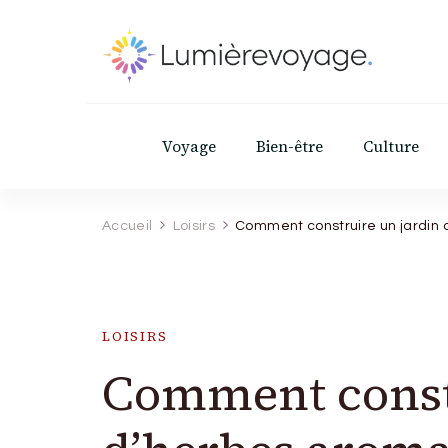
Lumierevoyage
Explore, savoure, épanouis-toi
Voyage
Bien-être
Culture
Accueil
Loisirs
Comment construire un jardin 
LOISIRS
Comment const