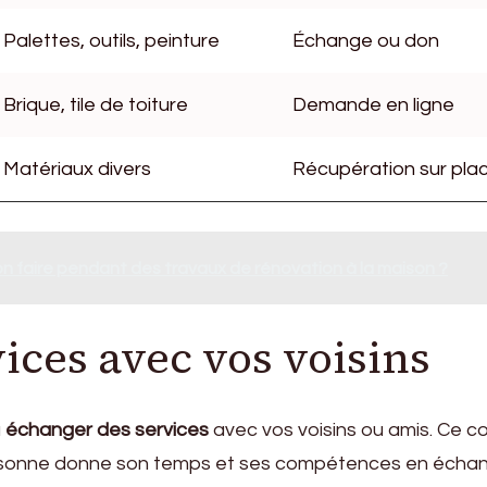
Palettes, outils, peinture
Échange ou don
Brique, tile de toiture
Demande en ligne
Matériaux divers
Récupération sur pla
-on faire pendant des travaux de rénovation à la maison ?
ices avec vos voisins
à
échanger des services
avec vos voisins ou amis. Ce c
personne donne son temps et ses compétences en écha