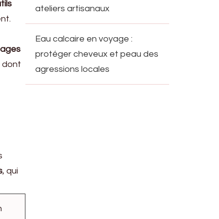
ils
ateliers artisanaux
nt.
Eau calcaire en voyage :
pages
protéger cheveux et peau des
 dont
agressions locales
s
s
, qui
n