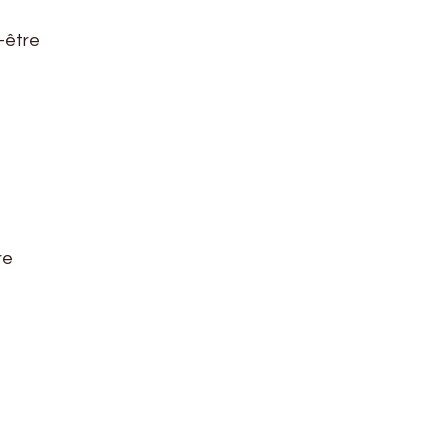
-être
re