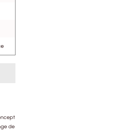
ce
oncept
nge de