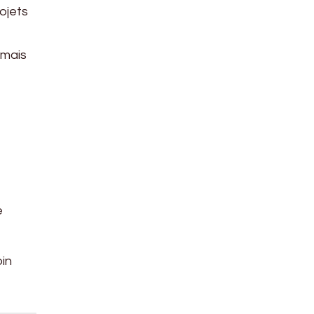
ojets
 mais
e
oin