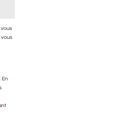
i vous
z vous
. En
s
ant