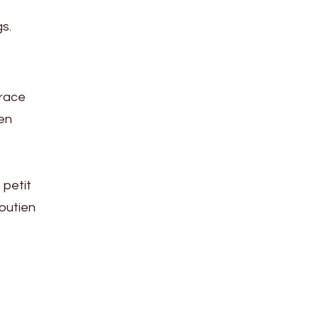
s.
trace
 en
 petit
soutien